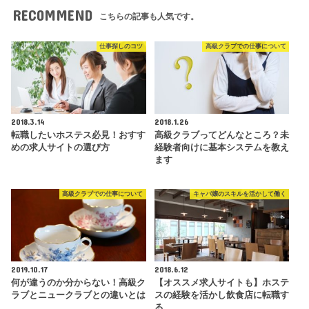
RECOMMEND
こちらの記事も人気です。
仕事探しのコツ
高級クラブでの仕事について
2018.3.14
2018.1.26
転職したいホステス必見！おすす
高級クラブってどんなところ？未
めの求人サイトの選び方
経験者向けに基本システムを教え
ます
高級クラブでの仕事について
キャバ嬢のスキルを活かして働く
2019.10.17
2018.6.12
何が違うのか分からない！高級ク
【オススメ求人サイトも】ホステ
ラブとニュークラブとの違いとは
スの経験を活かし飲食店に転職す
る